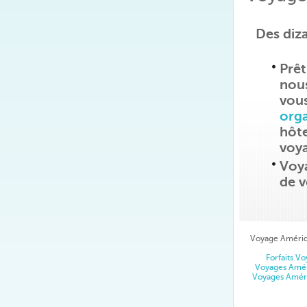
Des diz
Prêt
nou
vou
orga
hôte
voy
Voya
de v
Voyage Amériq
Forfaits V
Voyages Amér
Voyages Amér