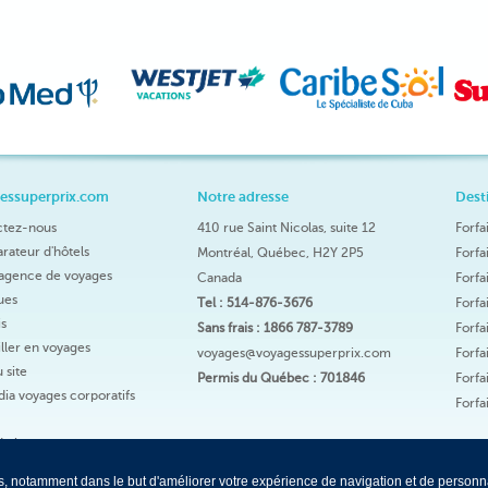
essuperprix.com
Notre adresse
Dest
ctez-nous
410 rue Saint Nicolas, suite 12
Forfa
ateur d'hôtels
Montréal, Québec, H2Y 2P5
Forfa
agence de voyages
Canada
Forfa
ques
Tel : 514-876-3676
Forfa
s
Sans frais : 1866 787-3789
Forfa
ller en voyages
voyages@voyagessuperprix.com
Forfa
 site
Permis du Québec : 701846
Forfa
ia voyages corporatifs
Forfa
du jour
 du jour
kies, notamment dans le but d'améliorer votre expérience de navigation et de personn