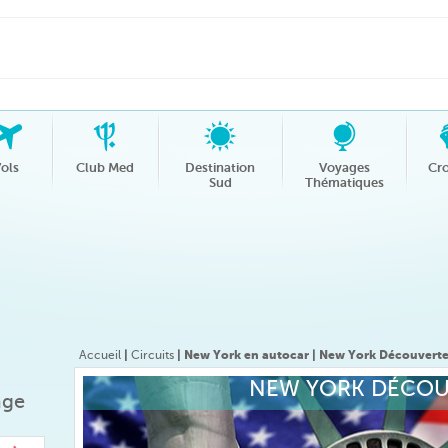
ols
Club Med
Destination
Voyages
Cro
Sud
Thématiques
Accueil
|
Circuits
| New York en autocar | New York Découvert
NEW YORK DÉCOU
age