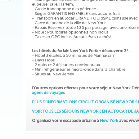
et petite Italie, Harlem.
- Guide francophone d'expérience.
- Sièges GARANTIS ENSEMBLE sans aucuns frais !
- Transport en autocar GRAND TOURISME climatisé avec to
- Carte de poche de la ville de New York
- Rabais Réservez tôtde 10 $ par passager avec une réserv
- Note : Pourboires optionnels non inclus
- Taxes et OPC inclus. Aucuns frais cachés!
Les hôtels du forfait New York Forfait découverte 3* :
- Hôtel 3 étoiles, à 50 minutes de Manhattan
- Days Hôtel
- 2 nuits et 2 déjeuners continentaux
- Mini réfigérateur et micro-onde dans la chambre
- Situés au New Jersey
D'autres options offertes pour votre séjour New York Dé
agent de voyages
PLUS D'INFORMATIONS CIRCUIT ORGANISÉ NEW YORK DÉ
VOIR TOUS LES SÉJOURS NEW YORK EN AUTOCAR DE 
Organisez votre escapade urbaine à
New York
avec www.