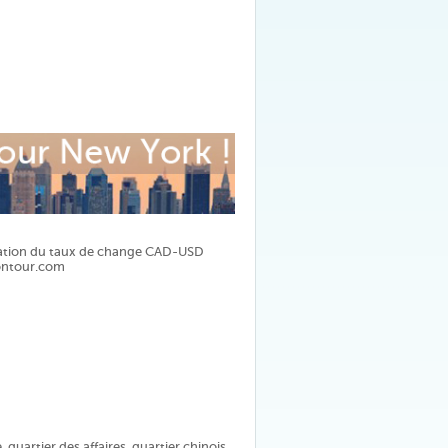
ariation du taux de change CAD-USD
montour.com
 quartier des affaires, quartier chinois