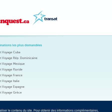
inations les plus demandées
it Voyage Cuba
it Voyage Rép. Dominicaine
it Voyage Mexique
it Voyage Floride
it Voyage France
it Voyage Italie
it Voyage Espagne
it Voyage Grèce
aliser le contenu du site. Pour obtenir des informations complémentaires,