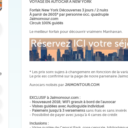
VOYAGE EN AUTOCAR À NEW YORK
Forfait New York Découvertes 3 jours / 2 nuits
À partir de 260$* par personne occ. quadruple
Jaimontour.com
Circuit 100% guidés
Le meilleur forfait pour découvrir vraiment Manhattan.
* Les prix sont sujets à changement en fonction de la v
e
Le prix est confirmé sur la page de notre partenaire Jai
Autocars nolisés par
JAIMONTOUR.COM
EXCLUSIF à Jaimontour.com :
-
Nouveauté 2018; WIFI gratuit à bord de l'autocar
- Visites guidées avec Audioguide individuel
-
Paiement jusqu'à 3 versements
sans frais et sans intérêt
- Possibilité de payer avec jusqu'à 4 cartes de crédit
Inclusions :
- Visite guidée de Central Park, gare centrale, bibliothèque,