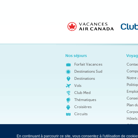
Nos séjours
Voyag
Forfait Vacances
Conta
Compar
Destinations Sud
Notre 
Destinations
Politi
Vols
Emploi
Club Med
Consei
Thématiques
Plan du
Croisières
Corpod
Circuits
Hôtels
Offre 
Promos
En continuant à parcourir ce site, vous consentez à l'utilisation de coo